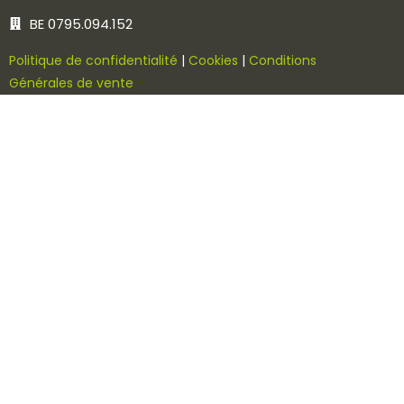
BE 0795.094.152
Politique de confidentialité
|
Cookies
|
Conditions
Générales de vente