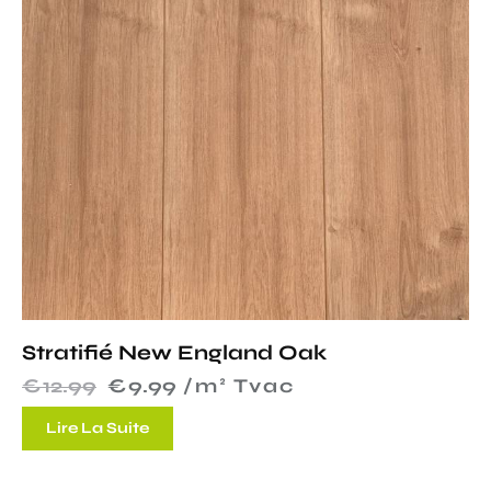
Stratifié New England Oak
€
12.99
€
9.99
 /m² Tvac
Lire La Suite