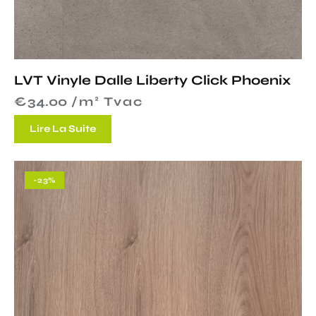
LVT Vinyle Dalle Liberty Click Phoenix
€
34.00
 /m² Tvac
Lire La Suite
-23%