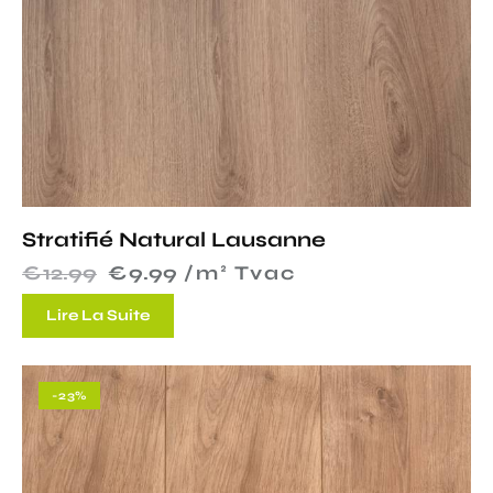
Stratifié Natural Lausanne
€
12.99
€
9.99
 /m² Tvac
Lire La Suite
-23%