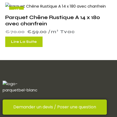
-16%
Parquet Chêne Rustique A 14 x 180
avec chanfrein
€
70.00
€
59.00
 /m² Tvac
Lire La Suite
Demander un devis / Poser une question