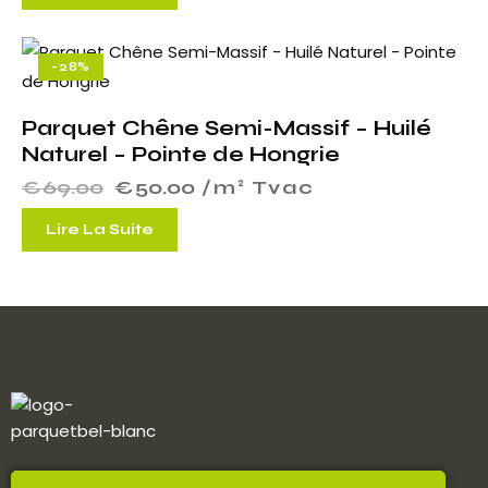
-28%
Parquet Chêne Semi-Massif – Huilé
Naturel – Pointe de Hongrie
€
69.00
€
50.00
 /m² Tvac
Lire La Suite