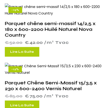
-19%
Parquet chêne semi-massif 14/2,5 x
180 x 600-2200 Huilé Naturel Nova
Country
€
52.00
€
42.00
 /m² Tvac
Lire La Suite
-12%
Parquet Chêne Semi-Massif 15/3,5 x
230 x 600-2400 Vernis Naturel
€
85.00
€
75.00
 /m² Tvac
Lire La Suite