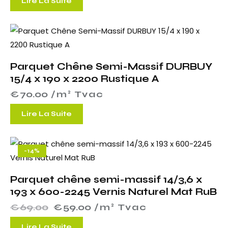
Lire La Suite
Parquet Chêne Semi-Massif DURBUY
15/4 x 190 x 2200 Rustique A
€
70.00
 /m² Tvac
Lire La Suite
-14%
Parquet chêne semi-massif 14/3,6 x
193 x 600-2245 Vernis Naturel Mat RuB
€
69.00
€
59.00
 /m² Tvac
Lire La Suite