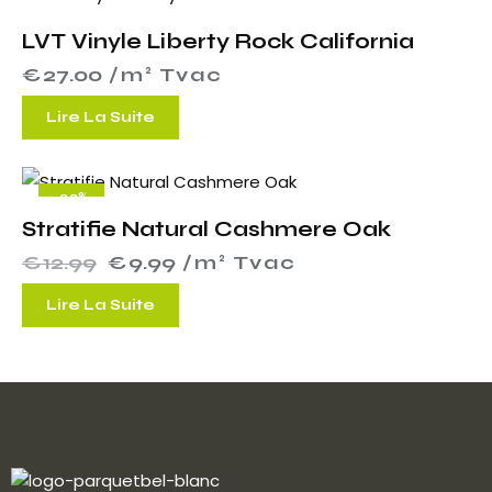
LVT Vinyle Liberty Rock California
€
27.00
 /m² Tvac
Lire La Suite
-23%
Stratifie Natural Cashmere Oak
€
12.99
€
9.99
 /m² Tvac
Lire La Suite